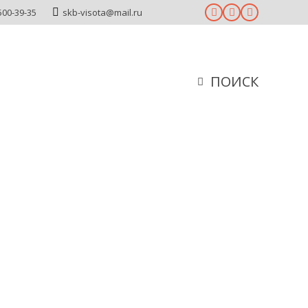
500-39-35
skb-visota@mail.ru
ПОИСК