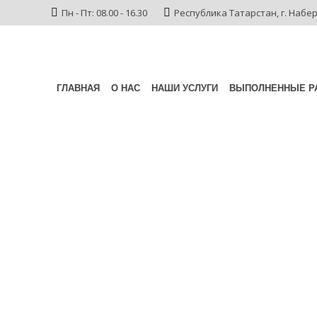
Пн - Пт: 08.00 - 16.30
Республика Татарстан,
г. Набе
ГЛАВНАЯ
О НАС
НАШИ УСЛУГИ
ВЫПОЛНЕННЫЕ Р
Башкирская Асс
Экспертов прове
практическую к
Главная
/
Новости
/
Новости компании СКБ Высота
/
Башкирс
конференцию