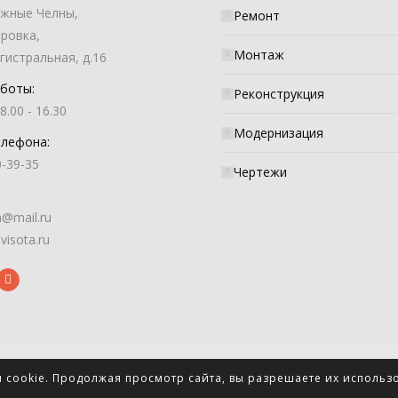
ежные Челны,
Ремонт
оровка,
Монтаж
гистральная, д.16
боты:
Реконструкция
8.00 - 16.30
Модернизация
елефона:
0-39-35
Чертежи
a@mail.ru
visota.ru
ы cookie. Продолжая просмотр сайта, вы разрешаете их использ