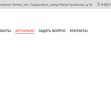
режные Челны,
пос. Сидоровка,
улица Магистральная, д.16
8-800-
АБОТЫ
АКТУАЛЬНО
ЗАДАТЬ ВОПРОС
КОНТАКТЫ
оциация
ла научно-
онференцию
кая Ассоциация Экспертов провела научно-практическую