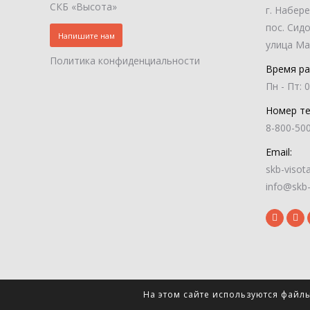
СКБ «Высота»
г. Набер
пос. Сид
Напишите нам
улица Ма
Политика конфиденциальности
Время ра
Пн - Пт: 0
Номер т
8-800-50
Email:
skb-visot
info@skb-
© 2026 СКБ "Высота". Все права защищены.
На этом сайте используются файл