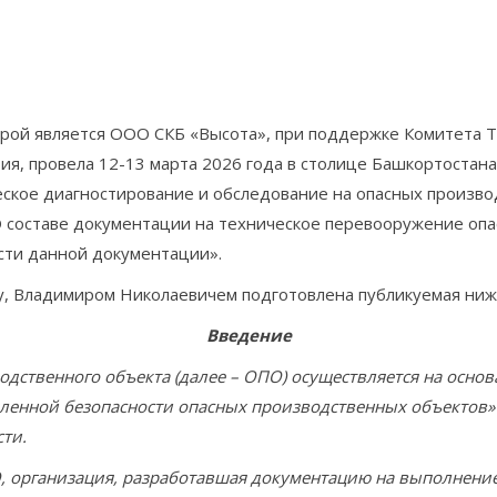
рой является ООО СКБ «Высота», при поддержке Комитета 
тия, провела 12-13 марта 2026 года в столице Башкортостан
ское диагностирование и обследование на опасных произво
О составе документации на техническое перевооружение оп
ти данной документации».
 Владимиром Николаевичем подготовлена публикуемая ниж
Введение
твенного объекта (далее – ОПО) осуществляется на основа
нной безопасности опасных производственных объектов» (д
сти.
рганизация, разработавшая документацию на выполнение д